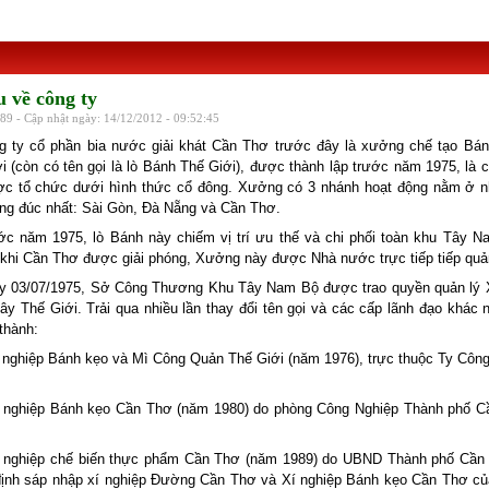
u về công ty
9 - Cập nhật ngày: 14/12/2012 - 09:52:45
g ty cổ phần bia nước giải khát Cần Thơ trước đây là xưởng chế tạo Bá
i (còn có tên gọi là lò Bánh Thế Giới), được thành lập trước năm 1975, là 
ợc tổ chức dưới hình thức cổ đông. Xưởng có 3 nhánh hoạt động nằm ở n
đông đúc nhất: Sài Gòn, Đà Nẵng và Cần Thơ.
ớc năm 1975, lò Bánh này chiếm vị trí ưu thế và chi phối toàn khu Tây 
 khi Cần Thơ được giải phóng, Xưởng này được Nhà nước trực tiếp tiếp quả
y 03/07/1975, Sở Công Thương Khu Tây Nam Bộ được trao quyền quản lý
ây Thế Giới. Trải qua nhiều lần thay đổi tên gọi và các cấp lãnh đạo khác
 thành:
í nghiệp Bánh kẹo và Mì Công Quản Thế Giới (năm 1976), trực thuộc Ty Côn
í nghiệp Bánh kẹo Cần Thơ (năm 1980) do phòng Công Nghiệp Thành phố C
í nghiệp chế biến thực phẩm Cần Thơ (năm 1989) do UBND Thành phố Cần 
định sáp nhập xí nghiệp Đường Cần Thơ và Xí nghiệp Bánh kẹo Cần Thơ c