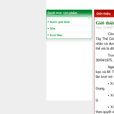
Danh mục sản phẩm
Giới thiệu
Nước giải khát
Giới thiệ
Theo: 12345678
Sữa
Côn
Kool Max
Tây Thế Giớ
nhân và đư
thể nói là 
Trư
30/04/1975,
Ngà
kẹo và Mì T
lần lượt trở
• X
Giang.
• X
lý.
• X
theo quyết 