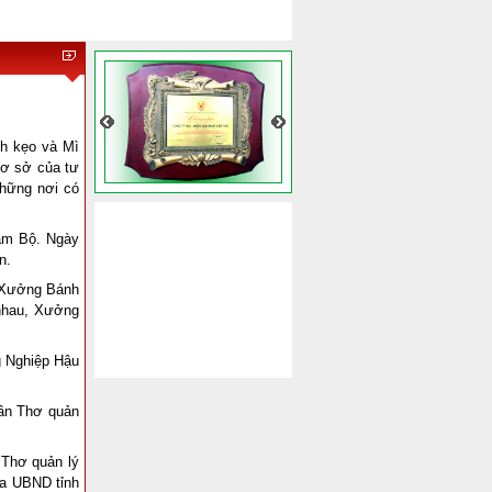
nh kẹo và Mì
cơ sở của tư
hững nơi có
Nam Bộ. Ngày
n.
 Xưởng Bánh
 nhau, Xưởng
g Nghiệp Hậu
ần Thơ quản
Thơ quản lý
ủa UBND tỉnh