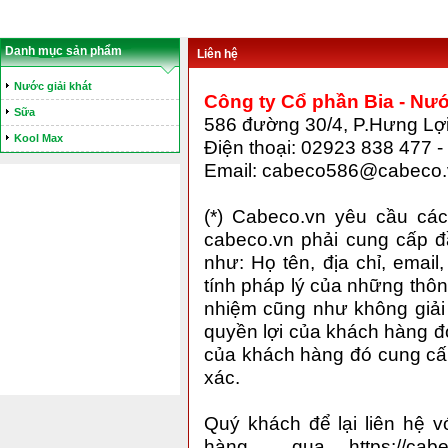
Danh mục sản phẩm
Liên hệ
Nước giải khát
Công ty Cổ phần Bia - Nư
Sữa
586 đường 30/4, P.Hưng Lợi
Kool Max
Điện thoại:
02923 838 477 -
Email:
cabeco586@cabeco.v
(*) Cabeco.vn yêu cầu cá
cabeco.vn phải cung cấp đầ
như: Họ tên, địa chỉ, email
tính pháp lý của những thôn
nhiệm cũng như không giải 
quyền lợi của khách hàng đó
của khách hàng đó cung cấp
xác.
Quý khách để lại liên hệ v
hàng,... qua
https://ca