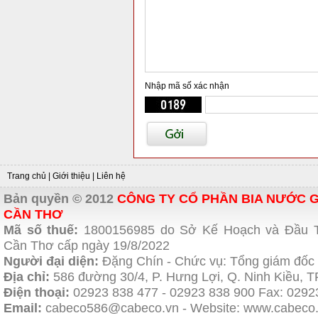
Nhập mã số xác nhận
Trang chủ
|
Giới thiệu
|
Liên hệ
Bản quyền © 2012
CÔNG TY CỔ PHẦN BIA NƯỚC G
CẦN THƠ
Mã số thuế:
1800156985 do Sở Kế Hoạch và Đầu 
Cần Thơ cấp ngày 19/8/2022
Người đại diện:
Đặng Chín - Chức vụ: Tổng giám đốc
Địa chỉ:
586 đường 30/4, P. Hưng Lợi, Q. Ninh Kiều, 
Điện thoại:
02923 838 477
- 02923 838 900 Fax: 0292
Email:
cabeco586@cabeco.vn - Website:
www.cabeco