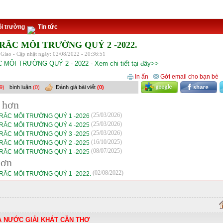
i trường
Tin tức
RẮC MÔI TRƯỜNG QUÝ 2 -2022.
Giao - Cập nhật ngày: 02/08/2022 - 20:36:51
MÔI TRƯỜNG QUÝ 2 - 2022 - Xem chi tiết tại đây>>
In ấn
Gởi email cho bạn bè
9)
bình luận
(0)
Đánh giá bài viết
(0)
 hơn
(25/03/2026)
RẮC MÔI TRƯỜNG QUÝ 1 -2026
(25/03/2026)
RẮC MÔI TRƯỜNG QUÝ 4 -2025
(25/03/2026)
RẮC MÔI TRƯỜNG QUÝ 3 -2025
(16/10/2025)
RẮC MÔI TRƯỜNG QUÝ 2 -2025
(08/07/2025)
RẮC MÔI TRƯỜNG QUÝ 1 -2025
hơn
(02/08/2022)
RẮC MÔI TRƯỜNG QUÝ 1 -2022.
A NƯỚC GIẢI KHÁT CẦN THƠ