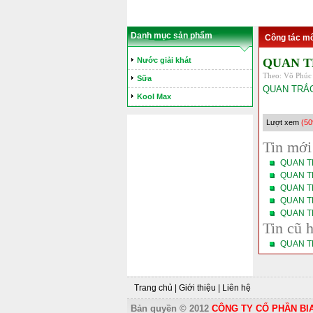
Danh mục sản phẩm
Công tác mô
Nước giải khát
QUAN T
Theo: Võ Phúc 
Sữa
QUAN TRẮC 
Kool Max
Lượt xem
(50
Tin mới
QUAN T
QUAN T
QUAN T
QUAN T
QUAN T
Tin cũ 
QUAN T
Trang chủ
|
Giới thiệu
|
Liên hệ
Bản quyền © 2012
CÔNG TY CỔ PHẦN BI