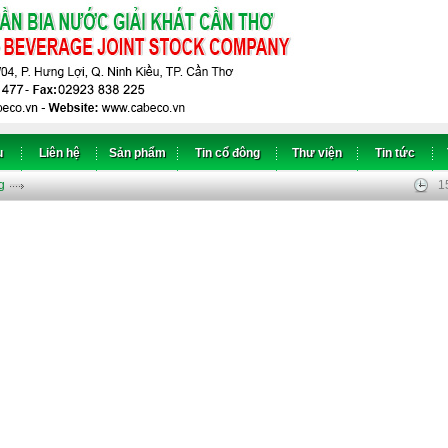
u
Liên hệ
Sản phẩm
Tin cổ đông
Thư viện
Tin tức
g
1